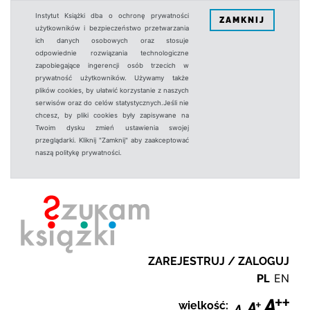
Instytut Książki dba o ochronę prywatności
ZAMKNIJ
użytkowników i bezpieczeństwo przetwarzania
ich danych osobowych oraz stosuje
odpowiednie rozwiązania technologiczne
zapobiegające ingerencji osób trzecich w
prywatność użytkowników. Używamy także
plików cookies, by ułatwić korzystanie z naszych
serwisów oraz do celów statystycznych.Jeśli nie
chcesz, by pliki cookies były zapisywane na
Twoim dysku zmień ustawienia swojej
przeglądarki. Kliknij "Zamknij" aby zaakceptować
naszą politykę prywatności.
ZAREJESTRUJ / ZALOGUJ
PL
EN
wielkość: