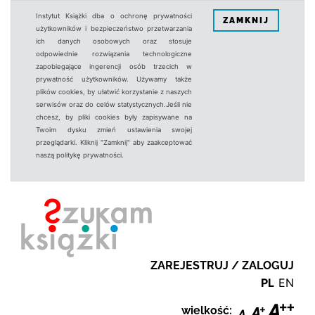
Instytut Książki dba o ochronę prywatności
ZAMKNIJ
użytkowników i bezpieczeństwo przetwarzania
ich danych osobowych oraz stosuje
odpowiednie rozwiązania technologiczne
zapobiegające ingerencji osób trzecich w
prywatność użytkowników. Używamy także
plików cookies, by ułatwić korzystanie z naszych
serwisów oraz do celów statystycznych.Jeśli nie
chcesz, by pliki cookies były zapisywane na
Twoim dysku zmień ustawienia swojej
przeglądarki. Kliknij "Zamknij" aby zaakceptować
naszą politykę prywatności.
ZAREJESTRUJ / ZALOGUJ
PL
EN
wielkość: