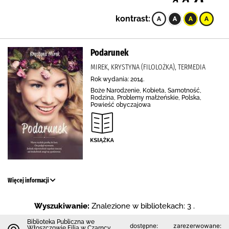
kontrast:
Podarunek
MIREK, KRYSTYNA (FILOLOŻKA), TERMEDIA
Rok wydania: 2014.
Boże Narodzenie, Kobieta, Samotność,
Rodzina, Problemy małżeńskie, Polska,
Powieść obyczajowa
Więcej informacji
Wyszukiwanie:
Znalezione w bibliotekach: 3 .
Biblioteka Publiczna we
dostępne:
zarezerwowane:
Włoszczowie Filia w Czarncy