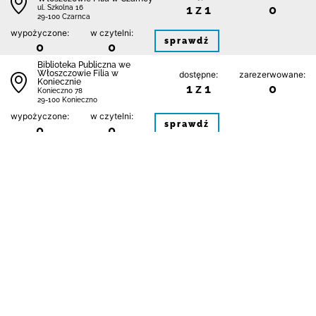
1 z 1
0
ul. Szkolna 16
29-100 Czarnca
wypożyczone:
w czytelni:
sprawdź
0
0
Biblioteka Publiczna we
Włoszczowie Filia w
dostępne:
zarezerwowane:
Koniecznie
1 z 1
0
Konieczno 78
29-100 Konieczno
wypożyczone:
w czytelni:
sprawdź
0
0
Biblioteka Publiczna we
Włoszczowie Filia w
dostępne:
zarezerwowane:
Kurzelowie
0 z 1
0
Kurzelów 11
29-100 Kurzelów
wypożyczone:
w czytelni:
sprawdź
1
0
1
Kontakt
Regulamin
Polityka prywatności i plików cookie