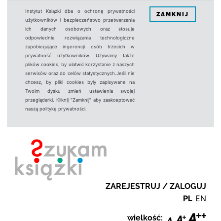
Instytut Książki dba o ochronę prywatności
ZAMKNIJ
użytkowników i bezpieczeństwo przetwarzania
ich danych osobowych oraz stosuje
odpowiednie rozwiązania technologiczne
zapobiegające ingerencji osób trzecich w
prywatność użytkowników. Używamy także
plików cookies, by ułatwić korzystanie z naszych
serwisów oraz do celów statystycznych.Jeśli nie
chcesz, by pliki cookies były zapisywane na
Twoim dysku zmień ustawienia swojej
przeglądarki. Kliknij "Zamknij" aby zaakceptować
naszą politykę prywatności.
ZAREJESTRUJ / ZALOGUJ
PL
EN
wielkość: