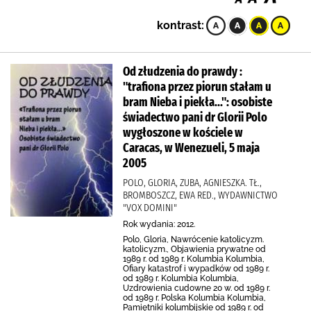
kontrast:
Od złudzenia do prawdy :
"trafiona przez piorun stałam u
bram Nieba i piekła...": osobiste
świadectwo pani dr Glorii Polo
wygłoszone w kościele w
Caracas, w Wenezueli, 5 maja
2005
POLO, GLORIA, ZUBA, AGNIESZKA. TŁ.,
BROMBOSZCZ, EWA RED., WYDAWNICTWO
"VOX DOMINI"
Rok wydania: 2012.
Polo, Gloria, Nawrócenie katolicyzm.
katolicyzm., Objawienia prywatne od
1989 r. od 1989 r. Kolumbia Kolumbia,
Ofiary katastrof i wypadków od 1989 r.
od 1989 r. Kolumbia Kolumbia,
Uzdrowienia cudowne 20 w. od 1989 r.
od 1989 r. Polska Kolumbia Kolumbia,
Pamiętniki kolumbijskie od 1989 r. od