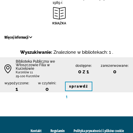
1989 r.
Więcej informacji
Wyszukiwanie:
Znalezione w bibliotekach: 1 .
Biblioteka Publiczna we
Włoszczowie Filia w
dostępne:
zarezerwowane:
Kurzelowie
0 z 1
0
Kurzelów 11
29-100 Kurzelów
wypożyczone:
w czytelni:
sprawdź
1
0
1
Kontakt
Regulamin
Polityka prywatności i plików cookie