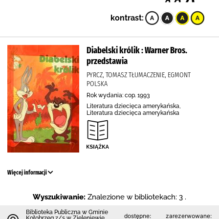
kontrast:
Diabelski królik : Warner Bros.
przedstawia
PYRCZ, TOMASZ TŁUMACZENIE, EGMONT
POLSKA
Rok wydania: cop. 1993
Literatura dziecięca amerykańska,
Literatura dziecięca amerykańska
Więcej informacji
Wyszukiwanie:
Znalezione w bibliotekach: 3 .
Biblioteka Publiczna w Gminie
dostępne:
zarezerwowane:
Kołobrzeg z/s w Zieleniewie