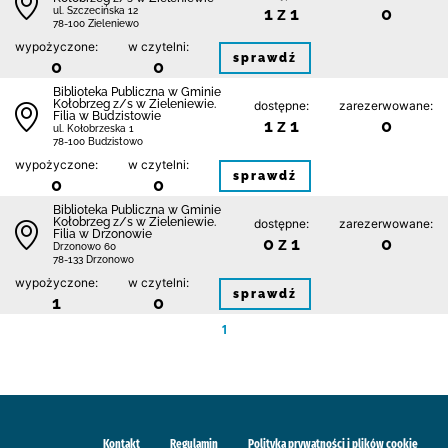
1 z 1
0
ul. Szczecińska 12
78-100 Zieleniewo
wypożyczone:
w czytelni:
sprawdź
0
0
Biblioteka Publiczna w Gminie
Kołobrzeg z/s w Zieleniewie.
dostępne:
zarezerwowane:
Filia w Budzistowie
1 z 1
0
ul. Kołobrzeska 1
78-100 Budzistowo
wypożyczone:
w czytelni:
sprawdź
0
0
Biblioteka Publiczna w Gminie
Kołobrzeg z/s w Zieleniewie.
dostępne:
zarezerwowane:
Filia w Drzonowie
0 z 1
0
Drzonowo 60
78-133 Drzonowo
wypożyczone:
w czytelni:
sprawdź
1
0
1
Kontakt
Regulamin
Polityka prywatności i plików cookie