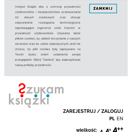
Instytut Książki dba o ochronę prywatności
ZAMKNIJ
użytkowników i bezpieczeństwo przetwarzania
ich danych osobowych oraz stosuje
odpowiednie rozwiązania technologiczne
zapobiegające ingerencji osób trzecich w
prywatność użytkowników. Używamy także
plików cookies, by ułatwić korzystanie z naszych
serwisów oraz do celów statystycznych.Jeśli nie
chcesz, by pliki cookies były zapisywane na
Twoim dysku zmień ustawienia swojej
przeglądarki. Kliknij "Zamknij" aby zaakceptować
naszą politykę prywatności.
ZAREJESTRUJ / ZALOGUJ
PL
EN
wielkość: