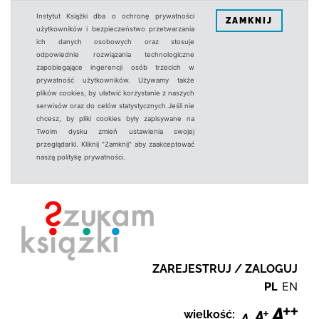
Instytut Książki dba o ochronę prywatności
ZAMKNIJ
użytkowników i bezpieczeństwo przetwarzania
ich danych osobowych oraz stosuje
odpowiednie rozwiązania technologiczne
zapobiegające ingerencji osób trzecich w
prywatność użytkowników. Używamy także
plików cookies, by ułatwić korzystanie z naszych
serwisów oraz do celów statystycznych.Jeśli nie
chcesz, by pliki cookies były zapisywane na
Twoim dysku zmień ustawienia swojej
przeglądarki. Kliknij "Zamknij" aby zaakceptować
naszą politykę prywatności.
ZAREJESTRUJ / ZALOGUJ
PL
EN
wielkość: