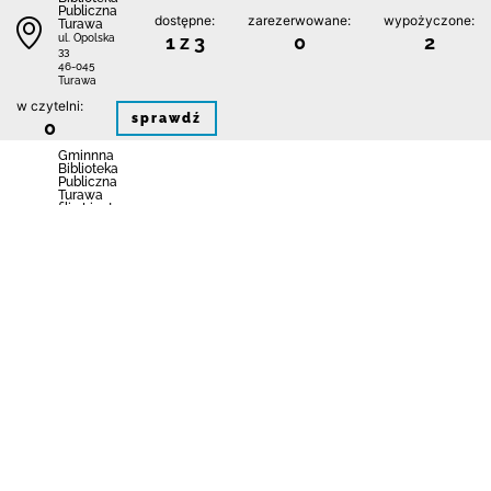
Publiczna
dostępne:
zarezerwowane:
wypożyczone:
Turawa
1 z 3
0
2
ul. Opolska
33
46-045
Turawa
w czytelni:
sprawdź
0
Gminnna
Biblioteka
Publiczna
Turawa
filia Ligota
dostępne:
zarezerwowane:
wypożyczone:
Turawska
3 z 3
0
0
ul. Główna
4
46-046
Ligota
Turawska
w czytelni:
sprawdź
0
Gminnna
Biblioteka
Publiczna
Turawa
dostępne:
zarezerwowane:
wypożyczone:
filia
Węgry
2 z 2
0
0
ul. Opolska
31
46-023
Węgry