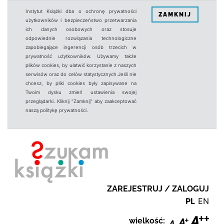
Instytut Książki dba o ochronę prywatności
ZAMKNIJ
użytkowników i bezpieczeństwo przetwarzania
ich danych osobowych oraz stosuje
odpowiednie rozwiązania technologiczne
zapobiegające ingerencji osób trzecich w
prywatność użytkowników. Używamy także
plików cookies, by ułatwić korzystanie z naszych
serwisów oraz do celów statystycznych.Jeśli nie
chcesz, by pliki cookies były zapisywane na
Twoim dysku zmień ustawienia swojej
przeglądarki. Kliknij "Zamknij" aby zaakceptować
naszą politykę prywatności.
ZAREJESTRUJ / ZALOGUJ
PL
EN
wielkość: