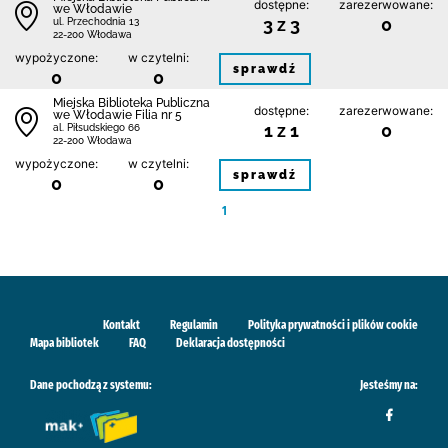
dostępne:
zarezerwowane:
we Włodawie
3 z 3
0
ul. Przechodnia 13
22-200 Włodawa
wypożyczone:
w czytelni:
sprawdź
0
0
Miejska Biblioteka Publiczna
dostępne:
zarezerwowane:
we Włodawie Filia nr 5
1 z 1
0
al. Piłsudskiego 66
22-200 Włodawa
wypożyczone:
w czytelni:
sprawdź
0
0
1
Kontakt
Regulamin
Polityka prywatności i plików cookie
Mapa bibliotek
FAQ
Deklaracja dostępności
Dane pochodzą z systemu:
Jesteśmy na: