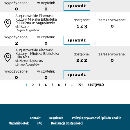
wypożyczone:
w czytelni:
sprawdź
0
0
Augustowskie Placówki
Kultury Miejska Biblioteka
dostępne:
zarezerwowane:
Publiczna w Augustowie
1 z 3
0
ul. Hoża 7
16-300 Augustów
wypożyczone:
w czytelni:
sprawdź
2
0
Augustowskie Placówki
Kultury - Miejska Biblioteka
dostępne:
zarezerwowane:
Filia Nr 1
2 z 2
0
ul. Nowomiejska 107
16-300 Augustów
wypożyczone:
w czytelni:
sprawdź
0
0
1
2
3
4
5
6
7
…
221
NASTĘPNA
Kontakt
Regulamin
Polityka prywatności i plików cookie
Mapa bibliotek
FAQ
Deklaracja dostępności