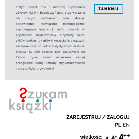
Instytut Książki dba o ochronę prywatności
ZAMKNIJ
użytkowników i bezpieczeństwo przetwarzania
ich danych osobowych oraz stosuje
odpowiednie rozwiązania technologiczne
zapobiegające ingerencji osób trzecich w
prywatność użytkowników. Używamy także
plików cookies, by ułatwić korzystanie z naszych
serwisów oraz do celów statystycznych.Jeśli nie
chcesz, by pliki cookies były zapisywane na
Twoim dysku zmień ustawienia swojej
przeglądarki. Kliknij "Zamknij" aby zaakceptować
naszą politykę prywatności.
ZAREJESTRUJ / ZALOGUJ
PL
EN
wielkość: