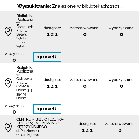
Wyszukiwanie:
Znalezione w bibliotekach: 1101 .
Biblioteka
Publiczna
w
Dywitach
dostępne:
zarezerwowane:
wypożyczone:
Filia w
1 z 1
0
0
Sętalu
Sętal 24
11-001
Sętal
w czytelni:
sprawdź
0
Biblioteka
Publiczna
w
Ostrowie
dostępne:
zarezerwowane:
wypożyczone:
Filia w
1 z 1
0
0
Ociece
Ocieka 343
39-104
Ocieka
w czytelni:
sprawdź
0
CENTRUM BIBLIOTECZNO-
KULTURALNE POWIATU
dostępne:
zarezerwowane:
KĘTRZYŃSKIEGO
1 z 1
0
ul. Pocztowa 11
11-400 Kętrzyn