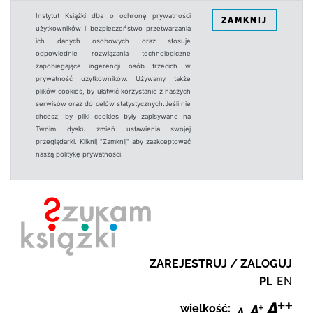
Instytut Książki dba o ochronę prywatności
ZAMKNIJ
użytkowników i bezpieczeństwo przetwarzania
ich danych osobowych oraz stosuje
odpowiednie rozwiązania technologiczne
zapobiegające ingerencji osób trzecich w
prywatność użytkowników. Używamy także
plików cookies, by ułatwić korzystanie z naszych
serwisów oraz do celów statystycznych.Jeśli nie
chcesz, by pliki cookies były zapisywane na
Twoim dysku zmień ustawienia swojej
przeglądarki. Kliknij "Zamknij" aby zaakceptować
naszą politykę prywatności.
ZAREJESTRUJ / ZALOGUJ
PL
EN
wielkość: