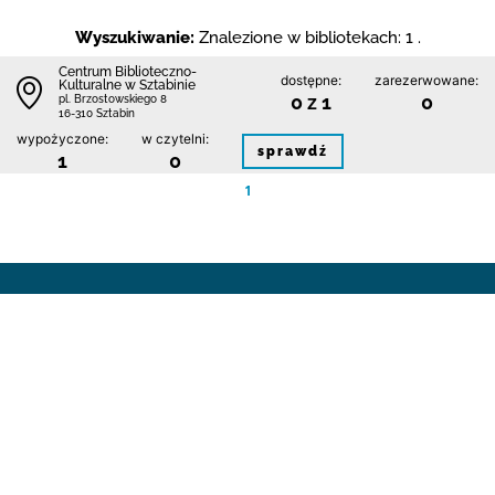
Wyszukiwanie:
Znalezione w bibliotekach: 1 .
Centrum Biblioteczno-
dostępne:
zarezerwowane:
Kulturalne w Sztabinie
0 z 1
0
pl. Brzostowskiego 8
16-310 Sztabin
wypożyczone:
w czytelni:
sprawdź
1
0
1
Kontakt
Regulamin
Polityka prywatności i plików cookie
Mapa bibliotek
FAQ
Deklaracja dostępności
Dane pochodzą z systemu:
Jesteśmy na:
© 2019 Instytut Książki
v.1.4.0 created by IK & H7