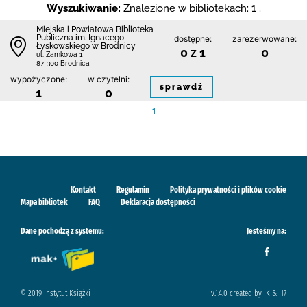
Wyszukiwanie:
Znalezione w bibliotekach: 1 .
Miejska i Powiatowa Biblioteka
Publiczna im. Ignacego
dostępne:
zarezerwowane:
Łyskowskiego w Brodnicy
0 z 1
0
ul. Zamkowa 1
87-300 Brodnica
wypożyczone:
w czytelni:
sprawdź
1
0
1
Kontakt
Regulamin
Polityka prywatności i plików cookie
Mapa bibliotek
FAQ
Deklaracja dostępności
Dane pochodzą z systemu:
Jesteśmy na:
© 2019 Instytut Książki
v.1.4.0 created by IK & H7