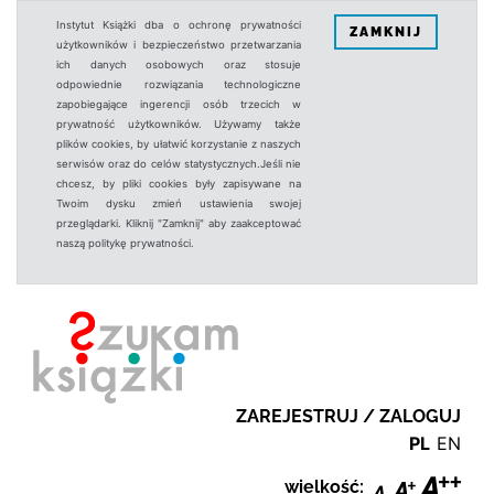
Instytut Książki dba o ochronę prywatności
ZAMKNIJ
użytkowników i bezpieczeństwo przetwarzania
ich danych osobowych oraz stosuje
odpowiednie rozwiązania technologiczne
zapobiegające ingerencji osób trzecich w
prywatność użytkowników. Używamy także
plików cookies, by ułatwić korzystanie z naszych
serwisów oraz do celów statystycznych.Jeśli nie
chcesz, by pliki cookies były zapisywane na
Twoim dysku zmień ustawienia swojej
przeglądarki. Kliknij "Zamknij" aby zaakceptować
naszą politykę prywatności.
ZAREJESTRUJ / ZALOGUJ
PL
EN
wielkość: