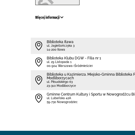
Więcej informacji
Biblioteka Iława
ul. Jagiellończyka 3
14-200 Iława
Biblioteka Klubu DGW - Filia nr 1
ul. 29 Listopada 1
00-904 Warszawa (Śródmieście)
Biblioteka u Kazimierza. Miejsko-Gminna Biblioteka P
Modliborzycach
ul. Piłsudskiego 63
23-310 Modliborzyce
Gminne Centrum Kultury i Sportu w Nowogrodźcu Bi
ul. Lubańska 42A
59-730 Nowogrodziec