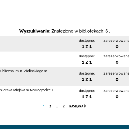
Wyszukiwanie:
Znalezione w bibliotekach: 6 .
dostępne:
zarezerwowane
1 z 1
0
dostępne:
zarezerwowane
1 z 1
0
ubliczna im. K. Zielińskiego w
dostępne:
zarezerwowane
1 z 1
0
blioteka Miejska w Nowogrodźcu
dostępne:
zarezerwowane
1 z 1
0
1
2
…
2
NASTĘPNA