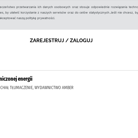
ieczeństwo przetwarzania ich danych osobowych oraz stosuje odpowiednie rozwiązania techno
, by ułatwić korzystanie z naszych serwisów oraz do celów statystycznych.Jeśli nie chcesz, by
aakceptować naszą politykę prywatności.
ZAREJESTRUJ / ZALOGUJ
iczonej energii
 MICHAŁ TŁUMACZENIE, WYDAWNICTWO AMBER