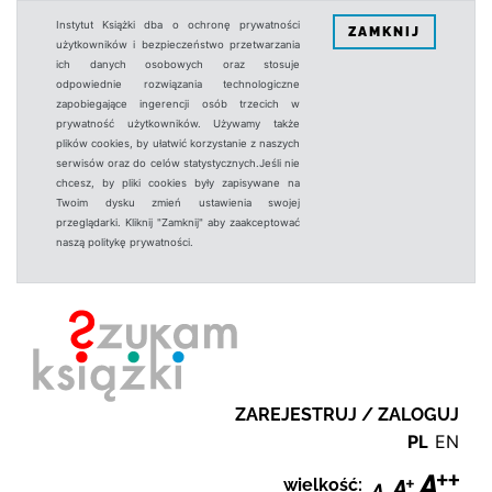
Instytut Książki dba o ochronę prywatności
ZAMKNIJ
użytkowników i bezpieczeństwo przetwarzania
ich danych osobowych oraz stosuje
odpowiednie rozwiązania technologiczne
zapobiegające ingerencji osób trzecich w
prywatność użytkowników. Używamy także
plików cookies, by ułatwić korzystanie z naszych
serwisów oraz do celów statystycznych.Jeśli nie
chcesz, by pliki cookies były zapisywane na
Twoim dysku zmień ustawienia swojej
przeglądarki. Kliknij "Zamknij" aby zaakceptować
naszą politykę prywatności.
ZAREJESTRUJ / ZALOGUJ
PL
EN
wielkość: