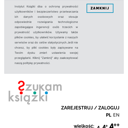
Instytut Książki dba o ochronę prywatności
ZAMKNIJ
użytkowników i bezpieczeństwo przetwarzania
ich danych osobowych oraz stosuje
odpowiednie rozwiązania technologiczne
zapobiegające ingerencji osób trzecich w
prywatność użytkowników. Używamy także
plików cookies, by ułatwić korzystanie z naszych
serwisów oraz do celów statystycznych.Jeśli nie
chcesz, by pliki cookies były zapisywane na
Twoim dysku zmień ustawienia swojej
przeglądarki. Kliknij "Zamknij" aby zaakceptować
naszą politykę prywatności.
ZAREJESTRUJ / ZALOGUJ
PL
EN
wielkość: