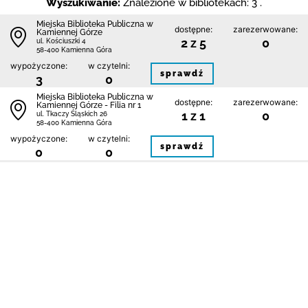
Wyszukiwanie:
Znalezione w bibliotekach: 3 .
Miejska Biblioteka Publiczna w
dostępne:
zarezerwowane:
Kamiennej Górze
2 z 5
0
ul. Kościuszki 4
58-400 Kamienna Góra
wypożyczone:
w czytelni:
sprawdź
3
0
Miejska Biblioteka Publiczna w
dostępne:
zarezerwowane:
Kamiennej Górze - Filia nr 1
1 z 1
0
ul. Tkaczy Śląskich 26
58-400 Kamienna Góra
wypożyczone:
w czytelni:
sprawdź
0
0
Miejska Biblioteka Publiczna w
dostępne:
zarezerwowane:
Kamiennej Górze - Filia nr 2
1 z 1
0
ul. Słowackiego 40
58-400 Kamienna Góra
wypożyczone:
w czytelni:
sprawdź
0
0
1