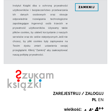
Instytut Książki dba o ochronę prywatności
ZAMKNIJ
użytkowników i bezpieczeństwo przetwarzania
ich danych osobowych oraz stosuje
odpowiednie rozwiązania technologiczne
zapobiegające ingerencji osób trzecich w
prywatność użytkowników. Używamy także
plików cookies, by ułatwić korzystanie z naszych
serwisów oraz do celów statystycznych.Jeśli nie
chcesz, by pliki cookies były zapisywane na
Twoim dysku zmień ustawienia swojej
przeglądarki. Kliknij "Zamknij" aby zaakceptować
naszą politykę prywatności.
ZAREJESTRUJ / ZALOGUJ
PL
EN
wielkość: