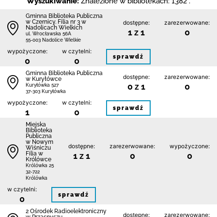
Wyszukiwanie:
Znalezione w bibliotekach: 1382 .
Gminna Biblioteka Publiczna
w Czernicy. Filia nr 3 w
dostępne:
zarezerwowane:
Nadolicach Wielkich
1 z 1
0
ul. Wrocławska 56A
55-003 Nadolice Wielkie
wypożyczone:
w czytelni:
sprawdź
0
0
Gminna Biblioteka Publiczna
dostępne:
zarezerwowane:
w Kuryłówce
0 z 1
0
Kuryłówka 527
37-303 Kuryłówka
wypożyczone:
w czytelni:
sprawdź
1
0
Miejska
Biblioteka
Publiczna
w Nowym
dostępne:
zarezerwowane:
wypożyczone:
Wiśniczu
Filia w
1 z 1
0
0
Królówce
Królówka 25
32-722
Królówka
w czytelni:
sprawdź
0
2 Ośrodek Radioelektroniczny
dostępne:
zarezerwowane: