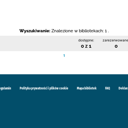
Wyszukiwanie:
Znalezione w bibliotekach: 1 .
dostępne:
zarezerwowane
0 z 1
0
1
egulamin
Polityka prywatności i plików cookie
Mapa bibliotek
FAQ
Deklar