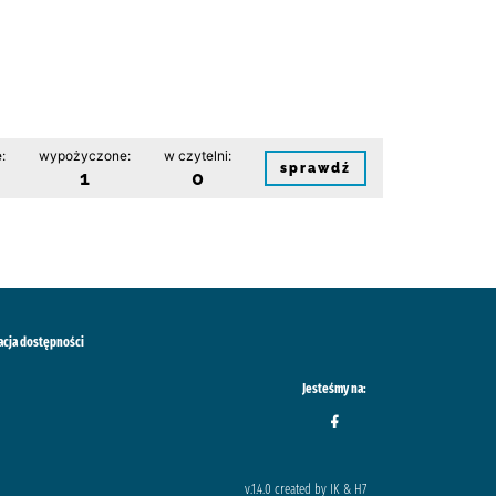
:
wypożyczone:
w czytelni:
sprawdź
1
0
acja dostępności
Jesteśmy na:
v.1.4.0 created by IK & H7