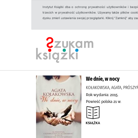
Instytut Książki dba o ochronę prywatności użytkowników i bezp
trzecich w prywatność użytkowników. Używamy także plików cookies
dysku zmień ustawienia swojej przeglądarki. Kliknij "Zamknij" aby z
We dnie, w nocy
KOŁAKOWSKA, AGATA, PRÓSZY
Rok wydania: 2015.
Powieść polska 21 w.