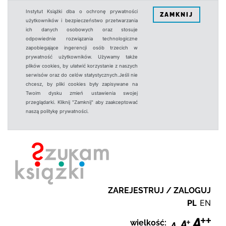
Instytut Książki dba o ochronę prywatności
ZAMKNIJ
użytkowników i bezpieczeństwo przetwarzania
ich danych osobowych oraz stosuje
odpowiednie rozwiązania technologiczne
zapobiegające ingerencji osób trzecich w
prywatność użytkowników. Używamy także
plików cookies, by ułatwić korzystanie z naszych
serwisów oraz do celów statystycznych.Jeśli nie
chcesz, by pliki cookies były zapisywane na
Twoim dysku zmień ustawienia swojej
przeglądarki. Kliknij "Zamknij" aby zaakceptować
naszą politykę prywatności.
ZAREJESTRUJ / ZALOGUJ
PL
EN
wielkość: