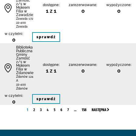
Zamość
z/s w
dostępne:
zarezerwowane:
wypożyczone:
Mokrem
1 z 1
0
0
Filia w
Zawadzie
Zawada 172
22-400
Zawada
w czytelni:
sprawdź
0
Biblio­teka
Publiczna
Gminy
Zamość
z/s w
dostępne:
zarezerwowane:
wypożyczone:
Mokrem
Filia w
1 z 1
0
0
Żdanowie
Żdanów 124
A
22-400
Żdanów
w czytelni:
sprawdź
0
1
2
3
4
5
6
7
…
158
NASTĘPNA