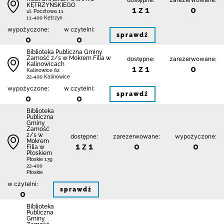
KĘTRZYŃSKIEGO
1 z 1
0
ul. Pocztowa 11
11-400 Kętrzyn
wypożyczone:
w czytelni:
sprawdź
0
0
Biblio­teka Publiczna Gminy
Zamość z/s w Mokrem Filia w
dostępne:
zarezerwowane:
Kalinowicach
1 z 1
0
Kalinowice 62
22-400 Kalinowice
wypożyczone:
w czytelni:
sprawdź
0
0
Biblio­teka
Publiczna
Gminy
Zamość
z/s w
dostępne:
zarezerwowane:
wypożyczone:
Mokrem
1 z 1
0
0
Filia w
Płoskiem
Płoskie 139
22-400
Płoskie
w czytelni:
sprawdź
0
Biblio­teka
Publiczna
Gminy