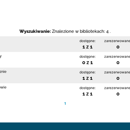
Wyszukiwanie:
Znalezione w bibliotekach: 4 .
dostępne:
zarezerwowane
1 z 1
0
cy
dostępne:
zarezerwowane
0 z 1
0
znie
dostępne:
zarezerwowane
1 z 1
0
owie
dostępne:
zarezerwowane
1 z 1
0
1