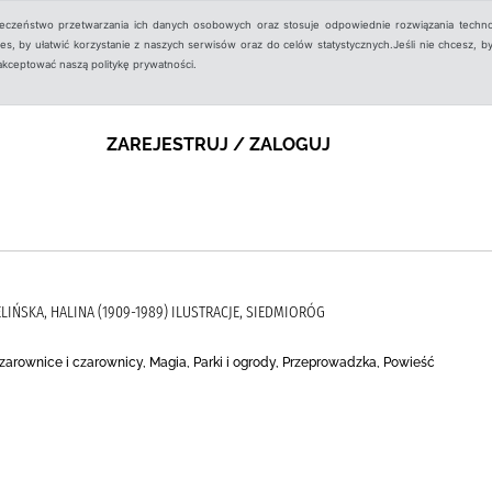
ieczeństwo przetwarzania ich danych osobowych oraz stosuje odpowiednie rozwiązania techno
, by ułatwić korzystanie z naszych serwisów oraz do celów statystycznych.Jeśli nie chcesz, by
aakceptować naszą politykę prywatności.
ZAREJESTRUJ / ZALOGUJ
IELIŃSKA, HALINA (1909-1989) ILUSTRACJE, SIEDMIORÓG
 Czarownice i czarownicy, Magia, Parki i ogrody, Przeprowadzka, Powieść