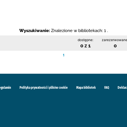
Wyszukiwanie:
Znalezione w bibliotekach: 1 .
dostępne:
zarezerwowane
0 z 1
0
1
egulamin
Polityka prywatności i plików cookie
Mapa bibliotek
FAQ
Deklar