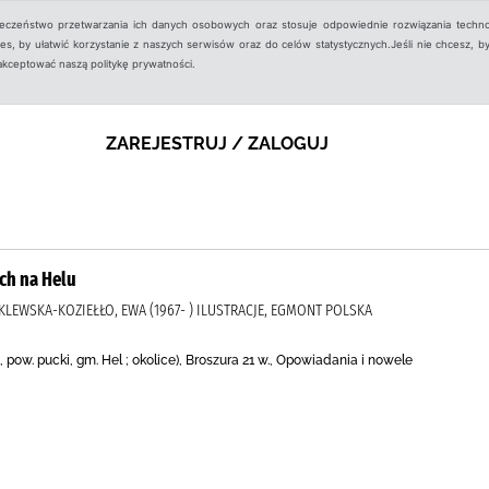
ieczeństwo przetwarzania ich danych osobowych oraz stosuje odpowiednie rozwiązania techno
, by ułatwić korzystanie z naszych serwisów oraz do celów statystycznych.Jeśli nie chcesz, by
aakceptować naszą politykę prywatności.
ZAREJESTRUJ / ZALOGUJ
ach na Helu
OKLEWSKA-KOZIEŁŁO, EWA (1967- ) ILUSTRACJE, EGMONT POLSKA
 pow. pucki, gm. Hel ; okolice), Broszura 21 w., Opowiadania i nowele