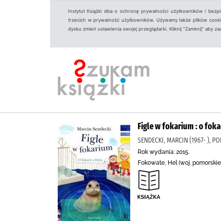
Instytut Książki dba o ochronę prywatności użytkowników i bezp
trzecich w prywatność użytkowników. Używamy także plików cookies
dysku zmień ustawienia swojej przeglądarki. Kliknij "Zamknij" aby z
Figle w fokarium : o fok
SENDECKI, MARCIN (1967- ), P
Rok wydania: 2015.
Fokowate, Hel (woj. pomorskie,