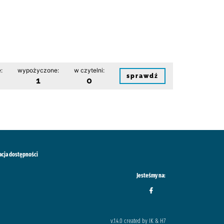
:
wypożyczone:
w czytelni:
sprawdź
1
0
acja dostępności
Jesteśmy na:
v.1.4.0 created by IK & H7