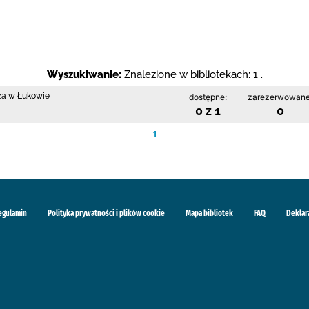
Wyszukiwanie:
Znalezione w bibliotekach: 1 .
cza w Łukowie
dostępne:
zarezerwowane
0 z 1
0
1
egulamin
Polityka prywatności i plików cookie
Mapa bibliotek
FAQ
Deklar