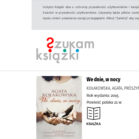
Instytut Książki dba o ochronę prywatności użytkowników i bezp
trzecich w prywatność użytkowników. Używamy także plików cookies
dysku zmień ustawienia swojej przeglądarki. Kliknij "Zamknij" aby z
We dnie, w nocy
KOŁAKOWSKA, AGATA, PRÓSZY
Rok wydania: 2015.
Powieść polska 21 w.