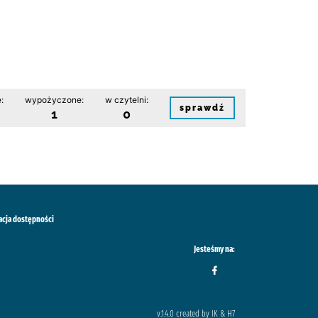
:
wypożyczone:
w czytelni:
sprawdź
1
0
acja dostępności
Jesteśmy na:
v.1.4.0 created by IK & H7