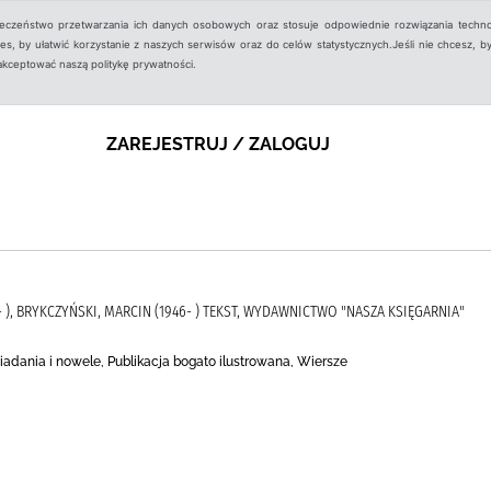
ieczeństwo przetwarzania ich danych osobowych oraz stosuje odpowiednie rozwiązania techno
, by ułatwić korzystanie z naszych serwisów oraz do celów statystycznych.Jeśli nie chcesz, by
aakceptować naszą politykę prywatności.
ZAREJESTRUJ / ZALOGUJ
- ), BRYKCZYŃSKI, MARCIN (1946- ) TEKST, WYDAWNICTWO "NASZA KSIĘGARNIA"
adania i nowele, Publikacja bogato ilustrowana, Wiersze