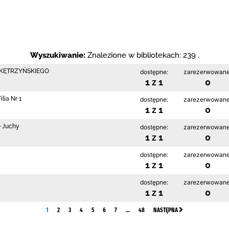
Wyszukiwanie:
Znalezione w bibliotekach: 239 .
 KĘTRZYŃSKIEGO
dostępne:
zarezerwowane
1 z 1
0
lia Nr 1
dostępne:
zarezerwowane
1 z 1
0
e Juchy
dostępne:
zarezerwowane
1 z 1
0
dostępne:
zarezerwowane
1 z 1
0
dostępne:
zarezerwowane
1 z 1
0
1
2
3
4
5
6
7
…
48
NASTĘPNA