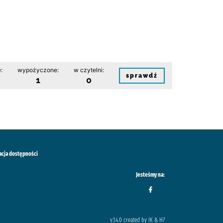
:
wypożyczone:
w czytelni:
sprawdź
1
0
acja dostępności
Jesteśmy na:
v.1.4.0 created by IK & H7