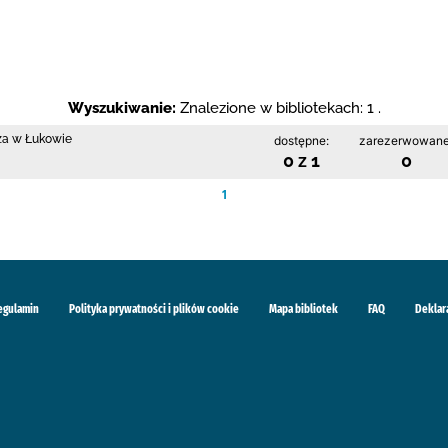
Wyszukiwanie:
Znalezione w bibliotekach: 1 .
cza w Łukowie
dostępne:
zarezerwowane
0 z 1
0
1
egulamin
Polityka prywatności i plików cookie
Mapa bibliotek
FAQ
Deklar