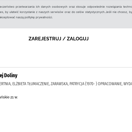
ieczeństwo przetwarzania ich danych osobowych oraz stosuje odpowiednie rozwiązania techno
, by ułatwić korzystanie z naszych serwisów oraz do celów statystycznych.Jeśli nie chcesz, by
aakceptować naszą politykę prywatności.
ZAREJESTRUJ / ZALOGUJ
ej Doliny
ERTNIA, ELŻBIETA TŁUMACZENIE, ZARAWSKA, PATRYCJA (1970- ) OPRACOWANIE, WY
ńskie 21 w.