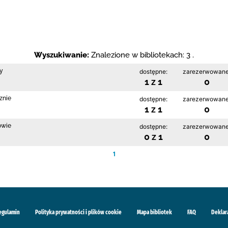
Wyszukiwanie:
Znalezione w bibliotekach: 3 .
cy
dostępne:
zarezerwowane
1 z 1
0
znie
dostępne:
zarezerwowane
1 z 1
0
owie
dostępne:
zarezerwowane
0 z 1
0
1
egulamin
Polityka prywatności i plików cookie
Mapa bibliotek
FAQ
Deklar