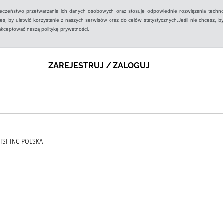
ieczeństwo przetwarzania ich danych osobowych oraz stosuje odpowiednie rozwiązania techno
, by ułatwić korzystanie z naszych serwisów oraz do celów statystycznych.Jeśli nie chcesz, by
aakceptować naszą politykę prywatności.
ZAREJESTRUJ / ZALOGUJ
LISHING POLSKA