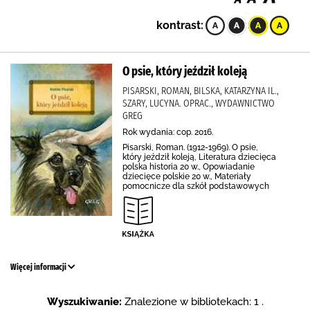
kontrast:
O psie, który jeździł koleją
PISARSKI, ROMAN, BILSKA, KATARZYNA IL.,
SZARY, LUCYNA. OPRAC., WYDAWNICTWO
GREG
Rok wydania: cop. 2016.
Pisarski, Roman. (1912-1969). O psie,
który jeździł koleją, Literatura dziecięca
polska historia 20 w., Opowiadanie
dziecięce polskie 20 w., Materiały
pomocnicze dla szkół podstawowych
Więcej informacji
Wyszukiwanie:
Znalezione w bibliotekach: 1 .