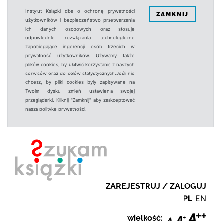
Instytut Książki dba o ochronę prywatności
ZAMKNIJ
użytkowników i bezpieczeństwo przetwarzania
ich danych osobowych oraz stosuje
odpowiednie rozwiązania technologiczne
zapobiegające ingerencji osób trzecich w
prywatność użytkowników. Używamy także
plików cookies, by ułatwić korzystanie z naszych
serwisów oraz do celów statystycznych.Jeśli nie
chcesz, by pliki cookies były zapisywane na
Twoim dysku zmień ustawienia swojej
przeglądarki. Kliknij "Zamknij" aby zaakceptować
naszą politykę prywatności.
ZAREJESTRUJ / ZALOGUJ
PL
EN
wielkość: