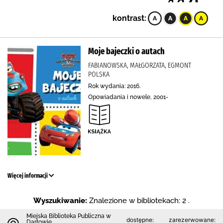
kontrast:
Moje bajeczki o autach
FABIANOWSKA, MAŁGORZATA, EGMONT
POLSKA
Rok wydania: 2016.
Opowiadania i nowele, 2001-
Więcej informacji
Wyszukiwanie:
Znalezione w bibliotekach: 2 .
Miejska Biblioteka Publiczna w
dostępne:
zarezerwowane:
Darłowie