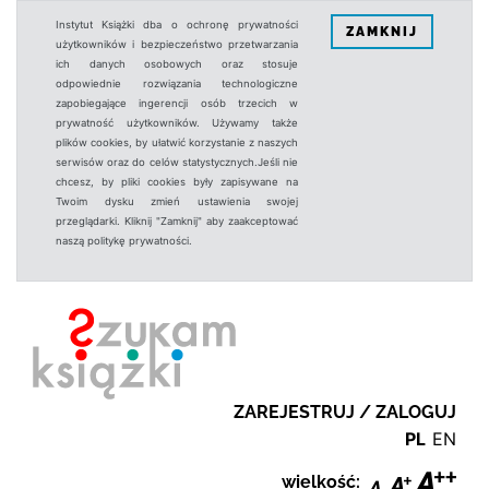
Instytut Książki dba o ochronę prywatności
ZAMKNIJ
użytkowników i bezpieczeństwo przetwarzania
ich danych osobowych oraz stosuje
odpowiednie rozwiązania technologiczne
zapobiegające ingerencji osób trzecich w
prywatność użytkowników. Używamy także
plików cookies, by ułatwić korzystanie z naszych
serwisów oraz do celów statystycznych.Jeśli nie
chcesz, by pliki cookies były zapisywane na
Twoim dysku zmień ustawienia swojej
przeglądarki. Kliknij "Zamknij" aby zaakceptować
naszą politykę prywatności.
ZAREJESTRUJ / ZALOGUJ
PL
EN
wielkość: