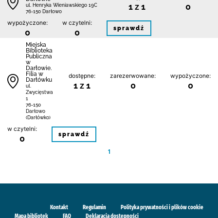
1 z 1
0
ul. Henryka Wieniawskiego 19C
76-150 Darłowo
wypożyczone:
w czytelni:
sprawdź
0
0
Miejska
Biblioteka
Publiczna
w
Darłowie.
Filia w
dostępne:
zarezerwowane:
wypożyczone:
Darłówku
1 z 1
0
0
ul.
Zwycięstwa
1
76-150
Darłowo
(Darłówko)
w czytelni:
sprawdź
0
1
Kontakt
Regulamin
Polityka prywatności i plików cookie
Mapa bibliotek
FAQ
Deklaracja dostępności