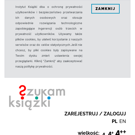
Instytut Książki dba o ochronę prywatności
ZAMKNIJ
użytkowników i bezpieczeństwo przetwarzania
ich danych osobowych oraz stosuje
odpowiednie rozwiązania technologiczne
zapobiegające ingerencji osób trzecich w
prywatność użytkowników. Używamy także
plików cookies, by ułatwić korzystanie z naszych
serwisów oraz do celów statystycznych.Jeśli nie
chcesz, by pliki cookies były zapisywane na
Twoim dysku zmień ustawienia swojej
przeglądarki. Kliknij "Zamknij" aby zaakceptować
naszą politykę prywatności.
ZAREJESTRUJ / ZALOGUJ
PL
EN
wielkość: