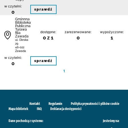
w czytelni:
sprawdź
0
Gminnna
Biblioteka
Publiczna
Turawa
dostępne:
zarezerwowane:
wypożyczone:
filia
Zawada
0 z 1
0
1
ul. Oleska
29
46-022
Zawada
w czytelni:
sprawdź
0
1
Kontakt
Regulamin
Polityka prywatności i plików cookie
Mapa bibliotek
FAQ
Deklaracja dostępności
Dane pochodzą z systemu:
Jesteśmy na: