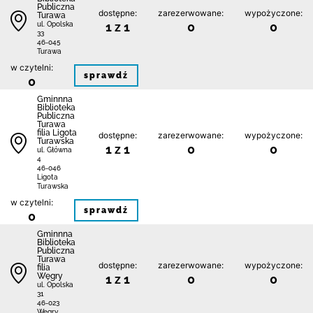
Publiczna
dostępne:
zarezerwowane:
wypożyczone:
Turawa
1 z 1
0
0
ul. Opolska
33
46-045
Turawa
w czytelni:
sprawdź
0
Gminnna
Biblioteka
Publiczna
Turawa
filia Ligota
dostępne:
zarezerwowane:
wypożyczone:
Turawska
1 z 1
0
0
ul. Główna
4
46-046
Ligota
Turawska
w czytelni:
sprawdź
0
Gminnna
Biblioteka
Publiczna
Turawa
dostępne:
zarezerwowane:
wypożyczone:
filia
Węgry
1 z 1
0
0
ul. Opolska
31
46-023
Węgry