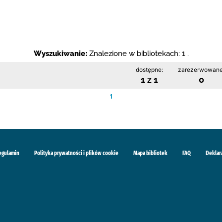
Wyszukiwanie:
Znalezione w bibliotekach: 1 .
dostępne:
zarezerwowane
1 z 1
0
1
egulamin
Polityka prywatności i plików cookie
Mapa bibliotek
FAQ
Deklar