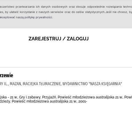
ieczeństwo przetwarzania ich danych osobowych oraz stosuje odpowiednie rozwiązania techno
, by ułatwić korzystanie z naszych serwisów oraz do celów statystycznych.Jeśli nie chcesz, by
aakceptować naszą politykę prywatności.
ZAREJESTRUJ / ZALOGUJ
rzewie
RRY IL., MAZAN, MACIEJKA TŁUMACZENIE, WYDAWNICTWO "NASZA KSIĘGARNIA"
ka - 21 w., Gry i zabawy, Przyjaźń, Powieść młodzieżowa australijska 21 w., Pow
dzieży, Powieść młodzieżowa australijska 21 w., 2001-