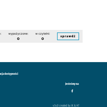
:
wypożyczone:
w czytelni:
sprawdź
0
0
acja dostępności
Jesteśmy na:
v.1.4.0 created by IK & H7