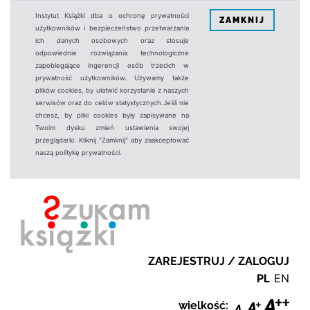
Instytut Książki dba o ochronę prywatności
ZAMKNIJ
użytkowników i bezpieczeństwo przetwarzania
ich danych osobowych oraz stosuje
odpowiednie rozwiązania technologiczne
zapobiegające ingerencji osób trzecich w
prywatność użytkowników. Używamy także
plików cookies, by ułatwić korzystanie z naszych
serwisów oraz do celów statystycznych.Jeśli nie
chcesz, by pliki cookies były zapisywane na
Twoim dysku zmień ustawienia swojej
przeglądarki. Kliknij "Zamknij" aby zaakceptować
naszą politykę prywatności.
ZAREJESTRUJ / ZALOGUJ
PL
EN
wielkość: