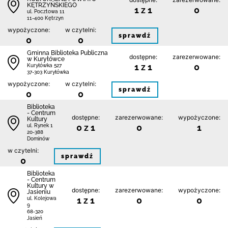
KĘTRZYŃSKIEGO
1 z 1
0
ul. Pocztowa 11
11-400 Kętrzyn
wypożyczone:
w czytelni:
sprawdź
0
0
Gminna Biblioteka Publiczna
dostępne:
zarezerwowane:
w Kuryłówce
1 z 1
0
Kuryłówka 527
37-303 Kuryłówka
wypożyczone:
w czytelni:
sprawdź
0
0
Biblioteka
- Centrum
dostępne:
zarezerwowane:
wypożyczone:
Kultury
0 z 1
0
1
ul. Rynek 1
20-388
Dominów
w czytelni:
sprawdź
0
Biblioteka
- Centrum
Kultury w
dostępne:
zarezerwowane:
wypożyczone:
Jasieniu
1 z 1
0
0
ul. Kolejowa
9
68-320
Jasień