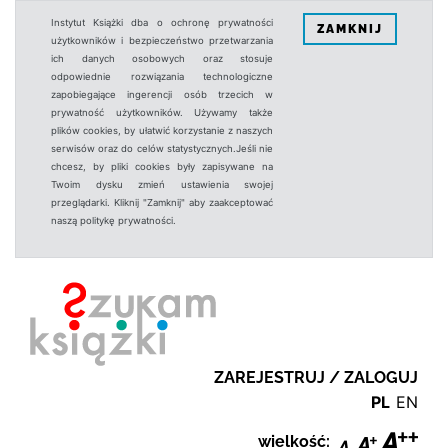
Instytut Książki dba o ochronę prywatności
ZAMKNIJ
użytkowników i bezpieczeństwo przetwarzania
ich danych osobowych oraz stosuje
odpowiednie rozwiązania technologiczne
zapobiegające ingerencji osób trzecich w
prywatność użytkowników. Używamy także
plików cookies, by ułatwić korzystanie z naszych
serwisów oraz do celów statystycznych.Jeśli nie
chcesz, by pliki cookies były zapisywane na
Twoim dysku zmień ustawienia swojej
przeglądarki. Kliknij "Zamknij" aby zaakceptować
naszą politykę prywatności.
ZAREJESTRUJ / ZALOGUJ
PL
EN
wielkość: