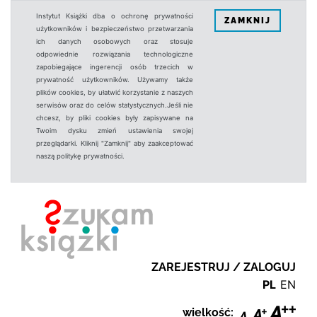
Instytut Książki dba o ochronę prywatności
ZAMKNIJ
użytkowników i bezpieczeństwo przetwarzania
ich danych osobowych oraz stosuje
odpowiednie rozwiązania technologiczne
zapobiegające ingerencji osób trzecich w
prywatność użytkowników. Używamy także
plików cookies, by ułatwić korzystanie z naszych
serwisów oraz do celów statystycznych.Jeśli nie
chcesz, by pliki cookies były zapisywane na
Twoim dysku zmień ustawienia swojej
przeglądarki. Kliknij "Zamknij" aby zaakceptować
naszą politykę prywatności.
ZAREJESTRUJ / ZALOGUJ
PL
EN
wielkość: