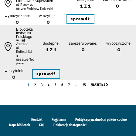
Piotrkowie Kujawskim
1 z 1
0
ul. Rynek 20
88-230 Piotrków Kujawski
wypożyczone:
w czytelni:
sprawdź
0
0
Biblioteka
Instytutu
Polskiego
w Tel
dostępne:
zarezerwowane:
wypożyczone:
Awiwie
1 z 1
0
0
ul.
Rothschild
3
6688106 Tel
Awiw
w czytelni:
sprawdź
0
1
2
3
4
5
6
7
…
25
NASTĘPNA
Kontakt
Regulamin
Polityka prywatności i plików cookie
Mapa bibliotek
FAQ
Deklaracja dostępności