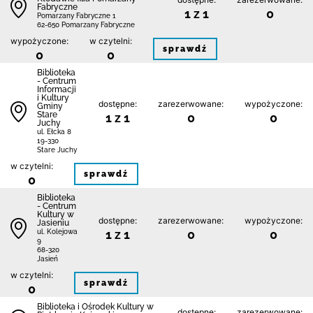
Fabryczne
1 z 1
0
Pomarzany Fabryczne 1
62-650 Pomarzany Fabryczne
wypożyczone:
w czytelni:
sprawdź
0
0
Biblioteka
- Centrum
Informacji
i Kultury
dostępne:
zarezerwowane:
wypożyczone:
Gminy
Stare
1 z 1
0
0
Juchy
ul. Ełcka 8
19-330
Stare Juchy
w czytelni:
sprawdź
0
Biblioteka
- Centrum
Kultury w
dostępne:
zarezerwowane:
wypożyczone:
Jasieniu
1 z 1
0
0
ul. Kolejowa
9
68-320
Jasień
w czytelni:
sprawdź
0
Biblioteka i Ośrodek Kultury w
dostępne:
zarezerwowane: