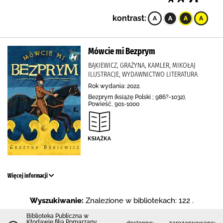
kontrast:
Mówcie mi Bezprym
BĄKIEWICZ, GRAŻYNA, KAMLER, MIKOŁAJ
ILUSTRACJE, WYDAWNICTWO LITERATURA
Rok wydania: 2022.
Bezprym (książę Polski ; 986?-1032),
Powieść, 901-1000
Więcej informacji
Wyszukiwanie:
Znalezione w bibliotekach: 122 .
Biblioteka Publiczna w
Kłodawie filia Pomarzany
dostępne:
zarezerwowane: