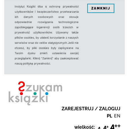
Instytut Książki dba o ochronę prywatności
ZAMKNIJ
użytkowników i bezpieczeństwo przetwarzania
ich danych osobowych oraz stosuje
odpowiednie rozwiązania technologiczne
zapobiegające ingerencji osób trzecich w
prywatność użytkowników. Używamy także
plików cookies, by ułatwić korzystanie z naszych
serwisów oraz do celów statystycznych.Jeśli nie
chcesz, by pliki cookies były zapisywane na
Twoim dysku zmień ustawienia swojej
przeglądarki. Kliknij "Zamknij" aby zaakceptować
naszą politykę prywatności.
ZAREJESTRUJ / ZALOGUJ
PL
EN
wielkość: