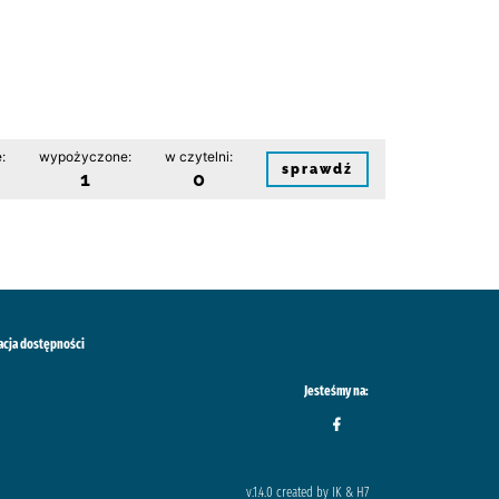
:
wypożyczone:
w czytelni:
sprawdź
1
0
acja dostępności
Jesteśmy na:
v.1.4.0 created by IK & H7