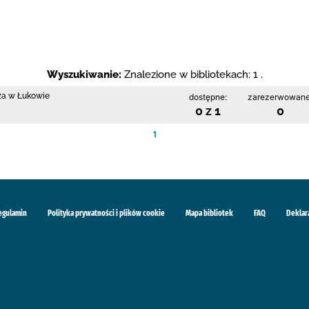
Wyszukiwanie:
Znalezione w bibliotekach: 1 .
cza w Łukowie
dostępne:
zarezerwowane
0 z 1
0
1
egulamin
Polityka prywatności i plików cookie
Mapa bibliotek
FAQ
Deklar