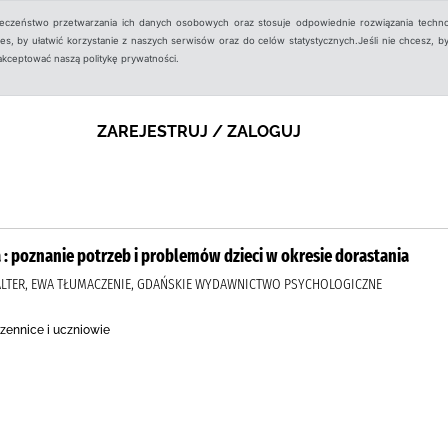
ieczeństwo przetwarzania ich danych osobowych oraz stosuje odpowiednie rozwiązania techno
, by ułatwić korzystanie z naszych serwisów oraz do celów statystycznych.Jeśli nie chcesz, by
aakceptować naszą politykę prywatności.
ZAREJESTRUJ / ZALOGUJ
 : poznanie potrzeb i problemów dzieci w okresie dorastania
KALTER, EWA TŁUMACZENIE, GDAŃSKIE WYDAWNICTWO PSYCHOLOGICZNE
zennice i uczniowie