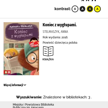
kontrast:
Koniec z wygłupami.
STELMASZYK, ANNA
Rok wydania: 2016.
Powieść dziecięca polska
Więcej informacji
Wyszukiwanie:
Znalezione w bibliotekach: 3 .
Miejska i Powiatowa Biblioteka
Publiczna im. Ignacego