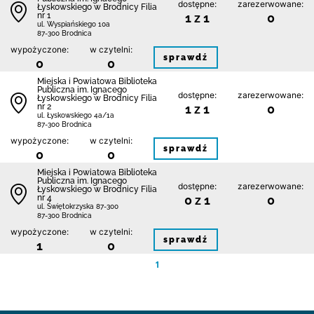
dostępne:
zarezerwowane:
Łyskowskiego w Brodnicy Filia
nr 1
1 z 1
0
ul. Wyspiańskiego 10a
87-300 Brodnica
wypożyczone:
w czytelni:
sprawdź
0
0
Miejska i Powiatowa Biblioteka
Publiczna im. Ignacego
dostępne:
zarezerwowane:
Łyskowskiego w Brodnicy Filia
nr 2
1 z 1
0
ul. Łyskowskiego 4a/1a
87-300 Brodnica
wypożyczone:
w czytelni:
sprawdź
0
0
Miejska i Powiatowa Biblioteka
Publiczna im. Ignacego
dostępne:
zarezerwowane:
Łyskowskiego w Brodnicy Filia
nr 4
0 z 1
0
ul. Świętokrzyska 87-300
87-300 Brodnica
wypożyczone:
w czytelni:
sprawdź
1
0
1