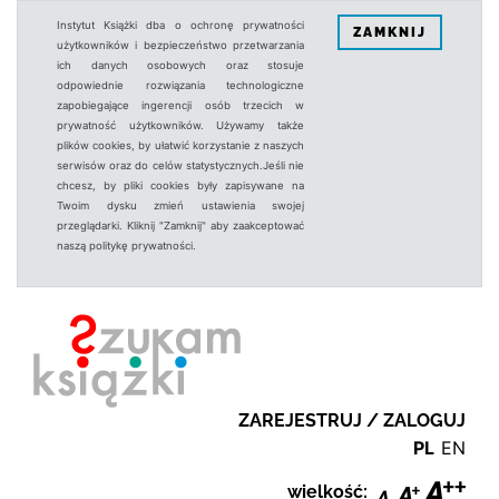
Instytut Książki dba o ochronę prywatności
ZAMKNIJ
użytkowników i bezpieczeństwo przetwarzania
ich danych osobowych oraz stosuje
odpowiednie rozwiązania technologiczne
zapobiegające ingerencji osób trzecich w
prywatność użytkowników. Używamy także
plików cookies, by ułatwić korzystanie z naszych
serwisów oraz do celów statystycznych.Jeśli nie
chcesz, by pliki cookies były zapisywane na
Twoim dysku zmień ustawienia swojej
przeglądarki. Kliknij "Zamknij" aby zaakceptować
naszą politykę prywatności.
ZAREJESTRUJ / ZALOGUJ
PL
EN
wielkość: