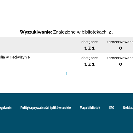
Wyszukiwanie:
Znalezione w bibliotekach: 2 .
dostępne:
zarezerwowane
1 z 1
0
Filia w Hedwiżynie
dostępne:
zarezerwowane
1 z 1
0
1
egulamin
Polityka prywatności i plików cookie
Mapa bibliotek
FAQ
Deklar