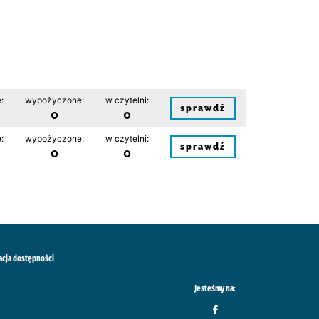
:
wypożyczone:
w czytelni:
sprawdź
0
0
:
wypożyczone:
w czytelni:
sprawdź
0
0
acja dostępności
Jesteśmy na: