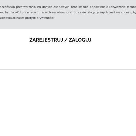
ieczeństwo przetwarzania ich danych osobowych oraz stosuje odpowiednie rozwiązania techno
, by ułatwić korzystanie z naszych serwisów oraz do celów statystycznych.Jeśli nie chcesz, by
aakceptować naszą politykę prywatności.
ZAREJESTRUJ / ZALOGUJ