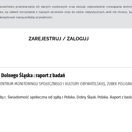
ieczeństwo przetwarzania ich danych osobowych oraz stosuje odpowiednie rozwiązania techno
, by ułatwić korzystanie z naszych serwisów oraz do celów statystycznych.Jeśli nie chcesz, by
aakceptować naszą politykę prywatności.
ZAREJESTRUJ / ZALOGUJ
Dolnego Śląska : raport z badań
A, CENTRUM MONITORINGU SPOŁECZNEGO I KULTURY OBYWATELSKIEJ, ZUBEK POLIGRA
r., Świadomość społeczna od 1989 r. Polska, Dolny Śląsk, Polska, Raport z bada