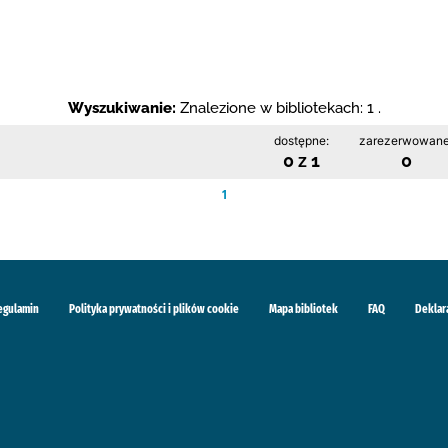
Wyszukiwanie:
Znalezione w bibliotekach: 1 .
dostępne:
zarezerwowane
0 z 1
0
1
egulamin
Polityka prywatności i plików cookie
Mapa bibliotek
FAQ
Deklar