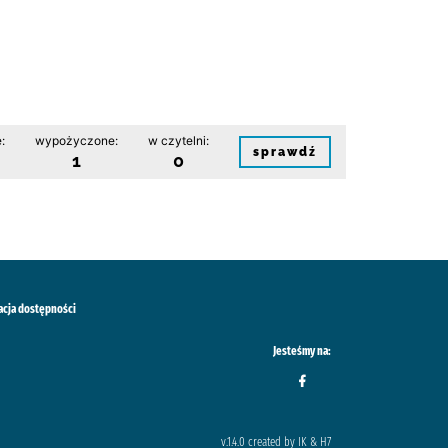
:
wypożyczone:
w czytelni:
sprawdź
1
0
acja dostępności
Jesteśmy na:
v.1.4.0 created by IK & H7