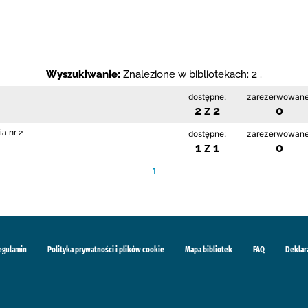
Wyszukiwanie:
Znalezione w bibliotekach: 2 .
dostępne:
zarezerwowane
2 z 2
0
a nr 2
dostępne:
zarezerwowane
1 z 1
0
1
egulamin
Polityka prywatności i plików cookie
Mapa bibliotek
FAQ
Deklar