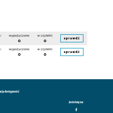
:
wypożyczone:
w czytelni:
sprawdź
0
0
:
wypożyczone:
w czytelni:
sprawdź
0
0
acja dostępności
Jesteśmy na: