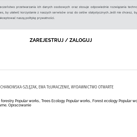
ieczeństwo przetwarzania ich danych osobowych oraz stosuje odpowiednie rozwiązania techno
, by ułatwić korzystanie z naszych serwisów oraz do celów statystycznych.Jeśli nie chcesz, by
aakceptować naszą politykę prywatności.
ZAREJESTRUJ / ZALOGUJ
 KOCHANOWSKA-SZLĘZAK, EWA TŁUMACZENIE, WYDAWNICTWO OTWARTE
 forestry Popular works., Trees Ecology Popular works., Forest ecology Popular wo
arne, Opracowanie