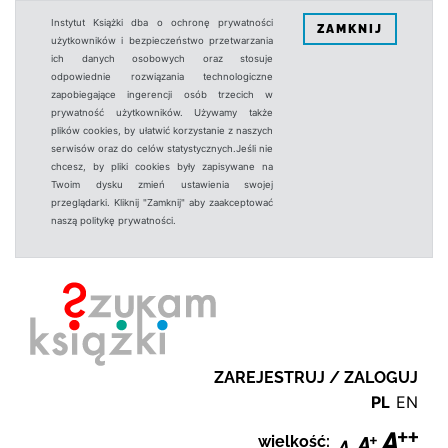
Instytut Książki dba o ochronę prywatności
ZAMKNIJ
użytkowników i bezpieczeństwo przetwarzania
ich danych osobowych oraz stosuje
odpowiednie rozwiązania technologiczne
zapobiegające ingerencji osób trzecich w
prywatność użytkowników. Używamy także
plików cookies, by ułatwić korzystanie z naszych
serwisów oraz do celów statystycznych.Jeśli nie
chcesz, by pliki cookies były zapisywane na
Twoim dysku zmień ustawienia swojej
przeglądarki. Kliknij "Zamknij" aby zaakceptować
naszą politykę prywatności.
ZAREJESTRUJ / ZALOGUJ
PL
EN
wielkość: