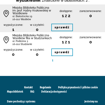
Wyszukiwanie:
Znalezione w bibliotekach: 2 .
Miejska Biblioteka Publiczna
im. prof. Haliny Krukowskiej w
dostępne:
zarezerwowane:
Wasilkowie
1 z 2
0
ul. Białostocka 19
16-010 Wasilków
wypożyczone:
w czytelni:
sprawdź
1
0
Miejska Biblioteka Publiczna
dostępne:
zarezerwowane:
Wasilków filia w Studziankach
1 z 1
0
ul. Podleśna 3
16-010 Studzianki
wypożyczone:
w czytelni:
sprawdź
0
0
1
Kontakt
Regulamin
Polityka prywatności i plików cookie
Mapa bibliotek
FAQ
Deklaracja dostępności
Dane pochodzą z systemu:
Jesteśmy na: