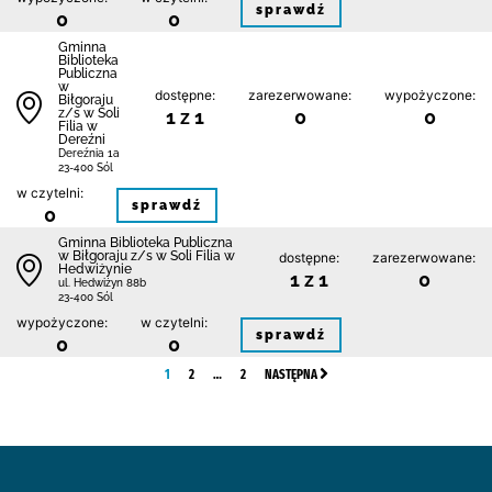
sprawdź
0
0
Gminna
Biblioteka
Publiczna
w
dostępne:
zarezerwowane:
wypożyczone:
Biłgoraju
z/s w Soli
1 z 1
0
0
Filia w
Dereźni
Dereźnia 1a
23-400 Sól
w czytelni:
sprawdź
0
Gminna Biblioteka Publiczna
w Biłgoraju z/s w Soli Filia w
dostępne:
zarezerwowane:
Hedwiżynie
1 z 1
0
ul. Hedwiżyn 88b
23-400 Sól
wypożyczone:
w czytelni:
sprawdź
0
0
1
2
…
2
NASTĘPNA