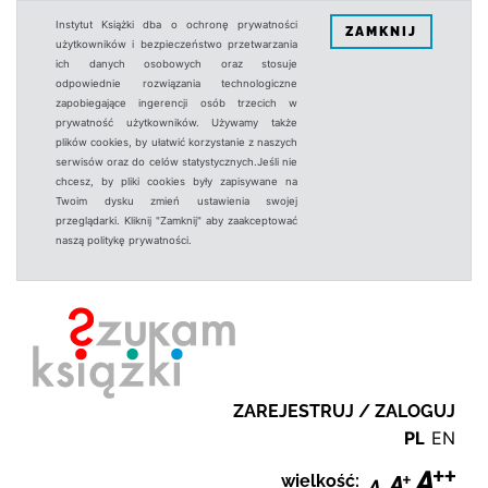
Instytut Książki dba o ochronę prywatności
ZAMKNIJ
użytkowników i bezpieczeństwo przetwarzania
ich danych osobowych oraz stosuje
odpowiednie rozwiązania technologiczne
zapobiegające ingerencji osób trzecich w
prywatność użytkowników. Używamy także
plików cookies, by ułatwić korzystanie z naszych
serwisów oraz do celów statystycznych.Jeśli nie
chcesz, by pliki cookies były zapisywane na
Twoim dysku zmień ustawienia swojej
przeglądarki. Kliknij "Zamknij" aby zaakceptować
naszą politykę prywatności.
ZAREJESTRUJ / ZALOGUJ
PL
EN
wielkość: