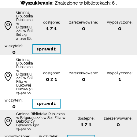
Wyszukiwanie:
Znalezione w bibliotekach: 6 .
Gminna
Biblioteka
Publiczna
dostępne:
zarezerwowane:
wypożyczone:
w
Biłgoraju
1 z 1
0
0
z/s w Soli
Sól 279
23-400 Sól
w czytelni:
sprawdź
0
Gminna
Biblioteka
Publiczna
w
dostępne:
zarezerwowane:
wypożyczone:
Biłgoraju
z/s w Soli
0 z 1
0
1
Filia w
Bukowej
Bukowa 98
23-400 Sól
w czytelni:
sprawdź
0
Gminna Biblioteka Publiczna
w Biłgoraju z/s w Soli Filia w
dostępne:
zarezerwowane:
Dąbrowicy
1 z 1
0
Dąbrowica 138a
23-400 Sól
wypożyczone:
w czytelni: