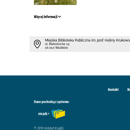
Więcej informacji
Miejska Biblioteka Publiczna im. prof. Haliny Krukow
ul. Białostocka 19
16-010 Wasilków
Kontakt
R
Dane pochodzą z systemu:
© 2019 Instytut Książki