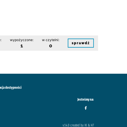
:
wypożyczone:
w czytelni:
sprawdź
1
0
acja dostępności
Jesteśmy na:
v.1.4.0 created by IK & H7