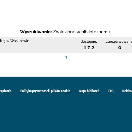
Wyszukiwanie:
Znalezione w bibliotekach: 1 .
skiej w Wasilkowie
dostępne:
zarezerwowane
1 z 2
0
1
egulamin
Polityka prywatności i plików cookie
Mapa bibliotek
FAQ
Deklar