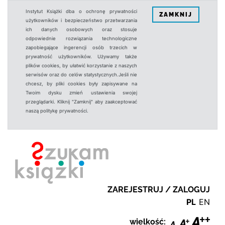
Instytut Książki dba o ochronę prywatności
ZAMKNIJ
użytkowników i bezpieczeństwo przetwarzania
ich danych osobowych oraz stosuje
odpowiednie rozwiązania technologiczne
zapobiegające ingerencji osób trzecich w
prywatność użytkowników. Używamy także
plików cookies, by ułatwić korzystanie z naszych
serwisów oraz do celów statystycznych.Jeśli nie
chcesz, by pliki cookies były zapisywane na
Twoim dysku zmień ustawienia swojej
przeglądarki. Kliknij "Zamknij" aby zaakceptować
naszą politykę prywatności.
ZAREJESTRUJ / ZALOGUJ
PL
EN
wielkość: