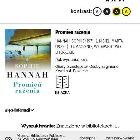
kontrast:
Promień rażenia
HANNAH, SOPHIE (1971- ), KISIEL, MARTA
(1982- ) TŁUMACZENIE, WYDAWNICTWO
LITERACKIE
Rok wydania: 2017.
Ofiary przestępstw, Osoby zaginione,
Kryminał, Powieść
Więcej informacji
Wyszukiwanie:
Znalezione w bibliotekach: 1 .
Miejska Biblioteka Publiczna
dostępne:
zarezerwowane:
im. Poli Gojawiczyńskiej