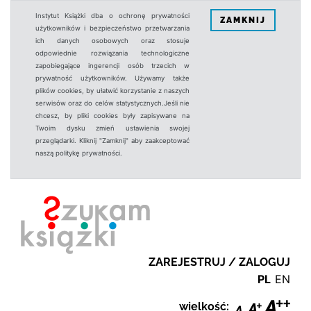
Instytut Książki dba o ochronę prywatności
ZAMKNIJ
użytkowników i bezpieczeństwo przetwarzania
ich danych osobowych oraz stosuje
odpowiednie rozwiązania technologiczne
zapobiegające ingerencji osób trzecich w
prywatność użytkowników. Używamy także
plików cookies, by ułatwić korzystanie z naszych
serwisów oraz do celów statystycznych.Jeśli nie
chcesz, by pliki cookies były zapisywane na
Twoim dysku zmień ustawienia swojej
przeglądarki. Kliknij "Zamknij" aby zaakceptować
naszą politykę prywatności.
ZAREJESTRUJ / ZALOGUJ
PL
EN
wielkość: