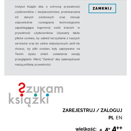
Instytut Książki dba o ochronę prywatności
ZAMKNIJ
użytkowników i bezpieczeństwo przetwarzania
ich danych osobowych oraz stosuje
odpowiednie rozwiązania technologiczne
zapobiegające ingerencji osób trzecich w
prywatność użytkowników. Używamy także
plików cookies, by ułatwić korzystanie z naszych
serwisów oraz do celów statystycznych.Jeśli nie
chcesz, by pliki cookies były zapisywane na
Twoim dysku zmień ustawienia swojej
przeglądarki. Kliknij "Zamknij" aby zaakceptować
naszą politykę prywatności.
ZAREJESTRUJ / ZALOGUJ
PL
EN
wielkość: