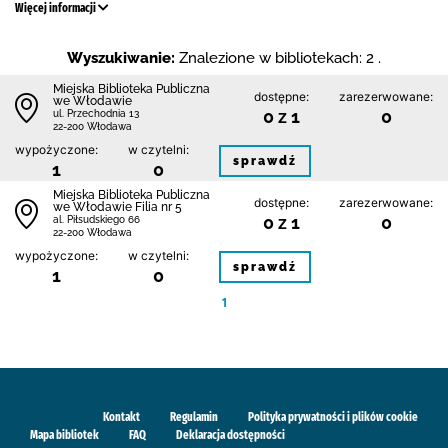
Więcej informacji
Wyszukiwanie:
Znalezione w bibliotekach: 2 .
Miejska Biblioteka Publiczna
dostępne:
zarezerwowane:
we Włodawie
0 z 1
0
ul. Przechodnia 13
22-200 Włodawa
wypożyczone:
w czytelni:
sprawdź
1
0
Miejska Biblioteka Publiczna
dostępne:
zarezerwowane:
we Włodawie Filia nr 5
0 z 1
0
al. Piłsudskiego 66
22-200 Włodawa
wypożyczone:
w czytelni:
sprawdź
1
0
1
Kontakt
Regulamin
Polityka prywatności i plików cookie
Mapa bibliotek
FAQ
Deklaracja dostępności