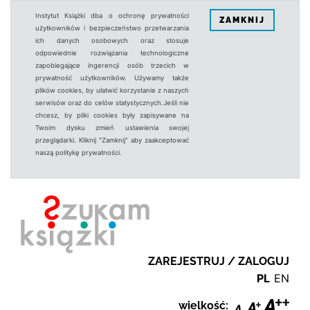
Instytut Książki dba o ochronę prywatności
ZAMKNIJ
użytkowników i bezpieczeństwo przetwarzania
ich danych osobowych oraz stosuje
odpowiednie rozwiązania technologiczne
zapobiegające ingerencji osób trzecich w
prywatność użytkowników. Używamy także
plików cookies, by ułatwić korzystanie z naszych
serwisów oraz do celów statystycznych.Jeśli nie
chcesz, by pliki cookies były zapisywane na
Twoim dysku zmień ustawienia swojej
przeglądarki. Kliknij "Zamknij" aby zaakceptować
naszą politykę prywatności.
ZAREJESTRUJ / ZALOGUJ
PL
EN
wielkość: