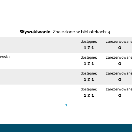
Wyszukiwanie:
Znalezione w bibliotekach: 4 .
dostępne:
zarezerwowane
1 z 1
0
rawska
dostępne:
zarezerwowane
1 z 1
0
dostępne:
zarezerwowane
1 z 1
0
dostępne:
zarezerwowane
1 z 1
0
1