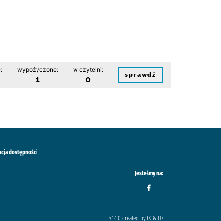
:
wypożyczone:
w czytelni:
sprawdź
1
0
acja dostępności
Jesteśmy na:
v.1.4.0 created by IK & H7