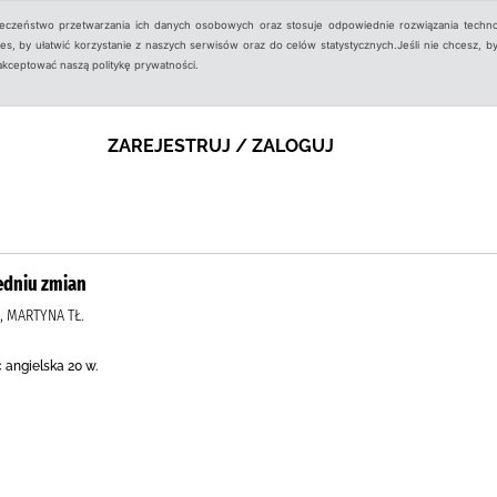
ieczeństwo przetwarzania ich danych osobowych oraz stosuje odpowiednie rozwiązania techno
, by ułatwić korzystanie z naszych serwisów oraz do celów statystycznych.Jeśli nie chcesz, by
aakceptować naszą politykę prywatności.
ZAREJESTRUJ / ZALOGUJ
edniu zmian
, MARTYNA TŁ.
angielska 20 w.