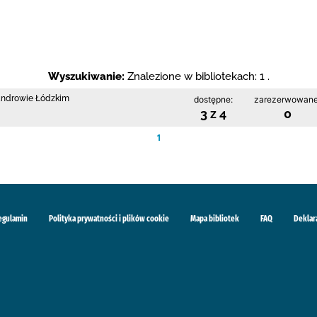
Wyszukiwanie:
Znalezione w bibliotekach: 1 .
sandrowie Łódzkim
dostępne:
zarezerwowane
3 z 4
0
1
egulamin
Polityka prywatności i plików cookie
Mapa bibliotek
FAQ
Deklar