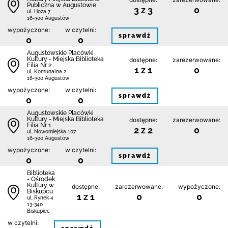
Publiczna w Augustowie
3 z 3
0
ul. Hoża 7
16-300 Augustów
wypożyczone:
w czytelni:
sprawdź
0
0
Augustowskie Placówki
Kultury - Miejska Biblioteka
dostępne:
zarezerwowane:
Filia Nr 2
1 z 1
0
ul. Komunalna 2
16-300 Augustów
wypożyczone:
w czytelni:
sprawdź
0
0
Augustowskie Placówki
Kultury - Miejska Biblioteka
dostępne:
zarezerwowane:
Filia Nr 1
2 z 2
0
ul. Nowomiejska 107
16-300 Augustów
wypożyczone:
w czytelni:
sprawdź
0
0
Biblioteka
- Ośrodek
Kultury w
dostępne:
zarezerwowane:
wypożyczone:
Biskupcu
1 z 1
0
0
ul. Rynek 4
13-340
Biskupiec
w czytelni: