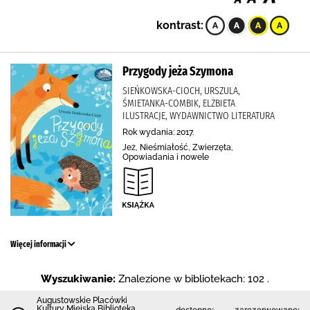
kontrast:
Przygody jeża Szymona
SIEŃKOWSKA-CIOCH, URSZULA,
ŚMIETANKA-COMBIK, ELŻBIETA
ILUSTRACJE, WYDAWNICTWO LITERATURA
Rok wydania: 2017.
Jeż, Nieśmiałość, Zwierzęta,
Opowiadania i nowele
Więcej informacji
Wyszukiwanie:
Znalezione w bibliotekach: 102 .
Augustowskie Placówki
Kultury Miejska Biblioteka
dostępne:
zarezerwowane: