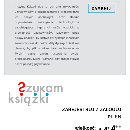
Instytut Książki dba o ochronę prywatności
ZAMKNIJ
użytkowników i bezpieczeństwo przetwarzania
ich danych osobowych oraz stosuje
odpowiednie rozwiązania technologiczne
zapobiegające ingerencji osób trzecich w
prywatność użytkowników. Używamy także
plików cookies, by ułatwić korzystanie z naszych
serwisów oraz do celów statystycznych.Jeśli nie
chcesz, by pliki cookies były zapisywane na
Twoim dysku zmień ustawienia swojej
przeglądarki. Kliknij "Zamknij" aby zaakceptować
naszą politykę prywatności.
ZAREJESTRUJ / ZALOGUJ
PL
EN
wielkość: