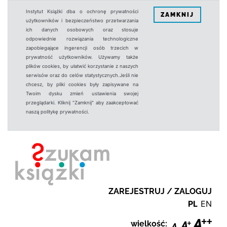
Instytut Książki dba o ochronę prywatności
ZAMKNIJ
użytkowników i bezpieczeństwo przetwarzania
ich danych osobowych oraz stosuje
odpowiednie rozwiązania technologiczne
zapobiegające ingerencji osób trzecich w
prywatność użytkowników. Używamy także
plików cookies, by ułatwić korzystanie z naszych
serwisów oraz do celów statystycznych.Jeśli nie
chcesz, by pliki cookies były zapisywane na
Twoim dysku zmień ustawienia swojej
przeglądarki. Kliknij "Zamknij" aby zaakceptować
naszą politykę prywatności.
ZAREJESTRUJ / ZALOGUJ
PL
EN
wielkość: