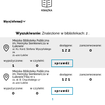
Więcej informacji
Wyszukiwanie:
Znalezione w bibliotekach: 2 .
Miejska Biblioteka Publiczna
im. Henryka Sienkiewicza w
dostępne:
zarezerwowane:
Łukowie
1 z 2
0
ul. Ks. Kard. Stefana Wyszyńskiego
24
21-400 Łuków
wypożyczone:
w czytelni:
sprawdź
1
0
Miejska Biblioteka Publiczna
im. Henryka Sienkiewicza w
dostępne:
zarezerwowane:
Łukowie Filia nr 1
1 z 1
0
os. dr. B. Chącińskiego 17
21-400 Łuków
wypożyczone:
w czytelni:
sprawdź
0
0
1