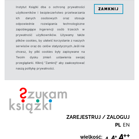
Instytut Książki dba o ochronę prywatności
ZAMKNIJ
użytkowników i bezpieczeństwo przetwarzania
ich danych osobowych oraz stosuje
odpowiednie rozwiązania technologiczne
zapobiegające ingerencji osób trzecich w
prywatność użytkowników. Używamy także
plików cookies, by ułatwić korzystanie z naszych
serwisów oraz do celów statystycznych.Jeśli nie
chcesz, by pliki cookies były zapisywane na
Twoim dysku zmień ustawienia swojej
przeglądarki. Kliknij "Zamknij" aby zaakceptować
naszą politykę prywatności.
ZAREJESTRUJ / ZALOGUJ
PL
EN
wielkość: