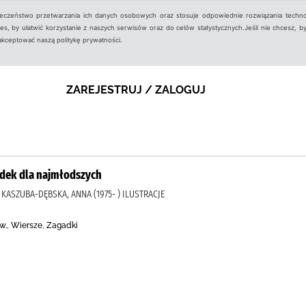
ieczeństwo przetwarzania ich danych osobowych oraz stosuje odpowiednie rozwiązania techno
, by ułatwić korzystanie z naszych serwisów oraz do celów statystycznych.Jeśli nie chcesz, by
aakceptować naszą politykę prywatności.
ZAREJESTRUJ / ZALOGUJ
adek dla najmłodszych
 KASZUBA-DĘBSKA, ANNA (1975- ) ILUSTRACJE
 w., Wiersze, Zagadki