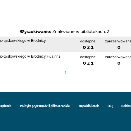
Wyszukiwanie:
Znalezione w bibliotekach: 2 .
ego Łyskowskiego w Brodnicy
dostępne:
zarezerwowane
0 z 1
0
go Łyskowskiego w Brodnicy Filia nr 1
dostępne:
zarezerwowane
0 z 1
0
1
egulamin
Polityka prywatności i plików cookie
Mapa bibliotek
FAQ
Deklar