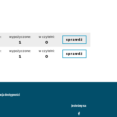
:
wypożyczone:
w czytelni:
sprawdź
1
0
:
wypożyczone:
w czytelni:
sprawdź
1
0
acja dostępności
Jesteśmy na: