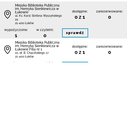
Miejska Biblioteka Publiczna
im. Henryka Sienkiewicza w
dostępne:
zarezerwowane:
Łukowie
0 z 1
0
ul. Ks. Kard. Stefana Wyszyńskiego
24
21-400 Łuków
wypożyczone:
w czytelni:
sprawdź
1
0
Miejska Biblioteka Publiczna
im. Henryka Sienkiewicza w
dostępne:
zarezerwowane:
Łukowie Filia nr 1
0 z 1
0
os. dr. B. Chącińskiego 17
21-400 Łuków
wypożyczone:
w czytelni:
sprawdź
1
0
Miejska Biblioteka Publiczna
im. Henryka Sienkiewicza w
dostępne:
zarezerwowane:
Łukowie Filia nr 2
1 z 1
0
ul. Siedlecka 56
21-400 Łuków
wypożyczone:
w czytelni:
sprawdź
0
0
Miejska Biblioteka Publiczna
im. Henryka Sienkiewicza w
dostępne:
zarezerwowane:
Łukowie Filia nr 3
0 z 1
1
os. Unitów Podlaskich bl. 2 0
21-400 Łuków