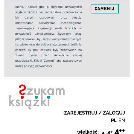
Instytut Książki dba o ochronę prywatności
ZAMKNIJ
użytkowników i bezpieczeństwo przetwarzania
ich danych osobowych oraz stosuje
odpowiednie rozwiązania technologiczne
zapobiegające ingerencji osób trzecich w
prywatność użytkowników. Używamy także
plików cookies, by ułatwić korzystanie z naszych
serwisów oraz do celów statystycznych.Jeśli nie
chcesz, by pliki cookies były zapisywane na
Twoim dysku zmień ustawienia swojej
przeglądarki. Kliknij "Zamknij" aby zaakceptować
naszą politykę prywatności.
ZAREJESTRUJ / ZALOGUJ
PL
EN
wielkość: