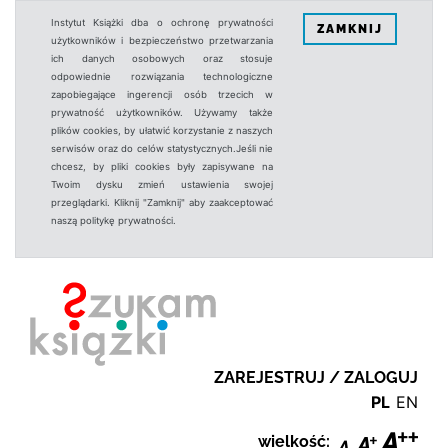
Instytut Książki dba o ochronę prywatności
ZAMKNIJ
użytkowników i bezpieczeństwo przetwarzania
ich danych osobowych oraz stosuje
odpowiednie rozwiązania technologiczne
zapobiegające ingerencji osób trzecich w
prywatność użytkowników. Używamy także
plików cookies, by ułatwić korzystanie z naszych
serwisów oraz do celów statystycznych.Jeśli nie
chcesz, by pliki cookies były zapisywane na
Twoim dysku zmień ustawienia swojej
przeglądarki. Kliknij "Zamknij" aby zaakceptować
naszą politykę prywatności.
ZAREJESTRUJ / ZALOGUJ
PL
EN
wielkość: