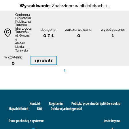
Wyszukiwanie:
Znalezione w bibliotekach: 1 .
Gminnna
Biblioteka
Publiczna
Turawa
filia Ligota
dostępne:
zarezerwowane:
wypożyczone:
Turawska
0 z 1
0
1
ul. Główna
4
46-046
Ligota
Turawska
w czytelni:
sprawdź
0
1
Kontakt
Regulamin
Polityka prywatności i plików cookie
Mapa bibliotek
FAQ
Deklaracja dostępności
Dane pochodzą z systemu:
Jesteśmy na: