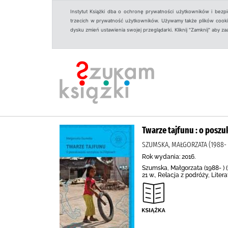
Instytut Książki dba o ochronę prywatności użytkowników i bezp
trzecich w prywatność użytkowników. Używamy także plików cookies
dysku zmień ustawienia swojej przeglądarki. Kliknij "Zamknij" aby z
Twarze tajfunu : o poszu
SZUMSKA, MAŁGORZATA (1988-
Rok wydania: 2016.
Szumska, Małgorzata (1988- ) (1
21 w., Relacja z podróży, Liter