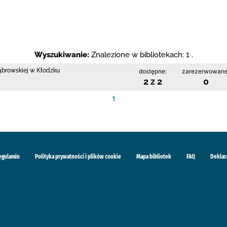
Wyszukiwanie:
Znalezione w bibliotekach: 1 .
Dąbrowskiej w Kłodzku
dostępne:
zarezerwowane
2 z 2
0
1
egulamin
Polityka prywatności i plików cookie
Mapa bibliotek
FAQ
Deklar