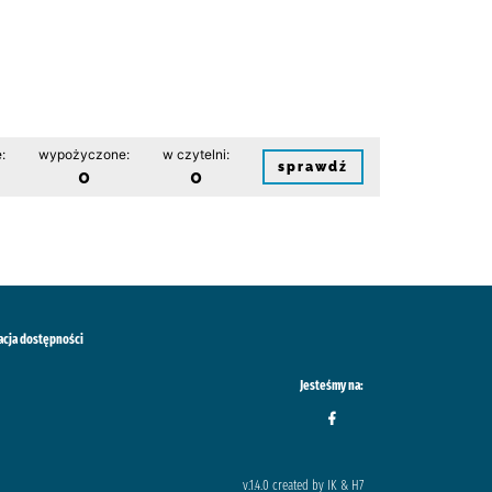
:
wypożyczone:
w czytelni:
sprawdź
0
0
acja dostępności
Jesteśmy na:
v.1.4.0 created by IK & H7