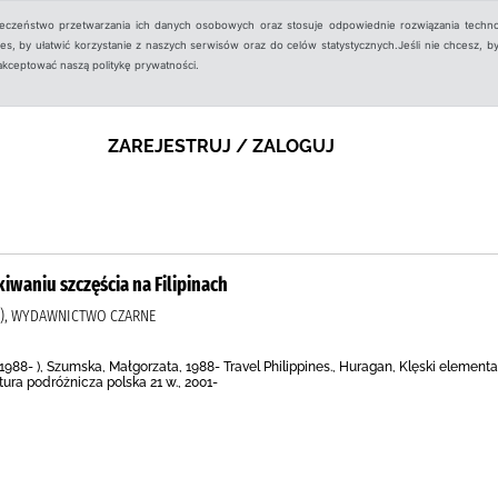
ieczeństwo przetwarzania ich danych osobowych oraz stosuje odpowiednie rozwiązania techno
, by ułatwić korzystanie z naszych serwisów oraz do celów statystycznych.Jeśli nie chcesz, by
aakceptować naszą politykę prywatności.
ZAREJESTRUJ / ZALOGUJ
kiwaniu szczęścia na Filipinach
 ), WYDAWNICTWO CZARNE
988- ), Szumska, Małgorzata, 1988- Travel Philippines., Huragan, Klęski elementarne
atura podróżnicza polska 21 w., 2001-